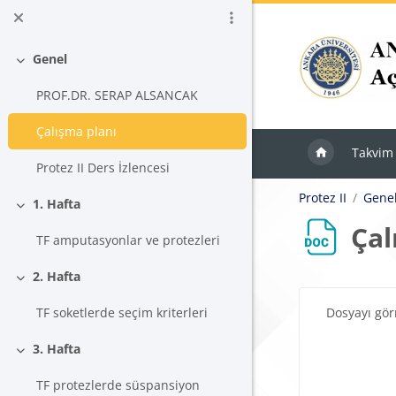
Ana içeriğe git
Genel
Daralt
PROF.DR. SERAP ALSANCAK
Çalışma planı
Takvim
Protez II Ders İzlencesi
Protez II
Gene
1. Hafta
Daralt
Çal
TF amputasyonlar ve protezleri
2. Hafta
Daralt
Tamamlama Ger
Dosyayı gö
TF soketlerde seçim kriterleri
3. Hafta
Daralt
TF protezlerde süspansiyon