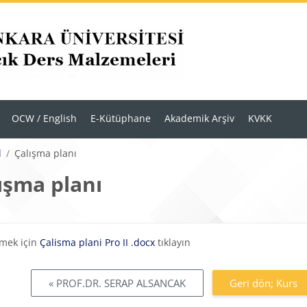
OCW / English
E-Kütüphane
Akademik Arşiv
KVKK
l
Çalışma planı
ışma planı
eklilikleri
rmek için
Çalisma plani Pro II .docx
tıklayın
« PROF.DR. SERAP ALSANCAK
Geri dön; Kurs