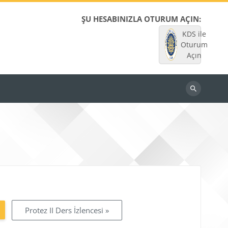
ŞU HESABINIZLA OTURUM AÇIN:
KDS ile
Oturum
Açın
Dersleri
ara
Protez II Ders İzlencesi »