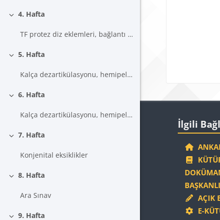
4. Hafta
Daralt
TF protez diz eklemleri, bağlantı aksamları ve ayarları
5. Hafta
Daralt
Kalça dezartikülasyonu, hemipelvektomi, hemikorporektomi; soket tipleri ve özellikleri
6. Hafta
Daralt
Blokla
Kalça dezartikülasyonu, hemipelvektomi, hemikorporektomii; kalça eklemleri ve ayarları
İlgili Bağlantıla
İlgili Bağ
7. Hafta
Daralt
ANKAR
Konjenital eksiklikler
KÜTÜP
DOKÜMAN
8. Hafta
Daralt
BAŞKANLI
Ara Sınav
AÇIK 
E-KÜT
9. Hafta