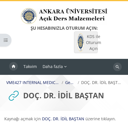
Ana içeriğe git
ŞU HESABINIZLA OTURUM AÇIN:
KDS ile
Kurs dizinini aç
Oturum
Açın
Takvim
Daha fazla
Dersleri
ara
VME427 INTERNAL MEDICINE
Genel
DOÇ. DR. İDİL BAŞTAN
DOÇ. DR. İDİL BAŞTAN
Tamamlama Gereklilikleri
Kaynağı açmak için
DOÇ. DR. İDİL BAŞTAN
üzerine tıklayın.