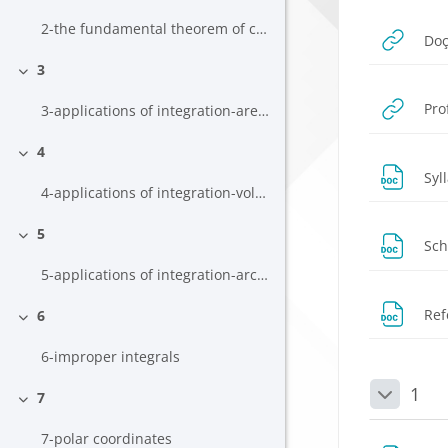
2-the fundamental theorem of calculus
Doç
3
Daralt
Pro
3-applications of integration-areas between curves
4
Daralt
Syl
4-applications of integration-volumes
5
Sc
Daralt
5-applications of integration-arc length-Area of a Surface of Revolution
Ref
6
Daralt
6-improper integrals
1
7
Daralt
Daralt
7-polar coordinates