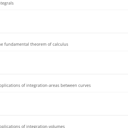
Dosya
ntegrals
Dosya
he fundamental theorem of calculus
Dosya
pplications of integration-areas between curves
Dosya
pplications of integration-volumes