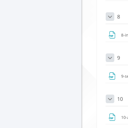
8
Daralt
8-i
9
Daralt
9-s
10
Daralt
10-