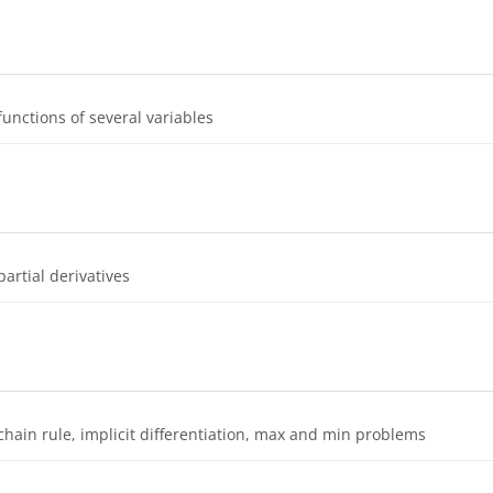
Dosya
functions of several variables
Dosya
partial derivatives
Dosya
chain rule, implicit differentiation, max and min problems