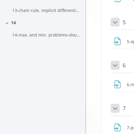
Daralt
13-chain rule, implicit differentiation, max and min problems
5
14
Daralt
Daralt
14-max. and min. problems-double integrals
5-a
6
Daralt
6-i
7
Daralt
7-p