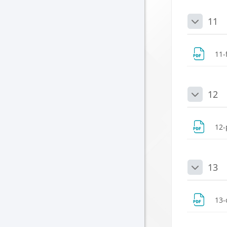
11
Daralt
11-
12
Daralt
12-
13
Daralt
13-