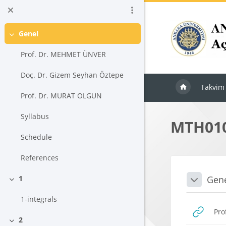
Ana içeriğe git
Genel
Daralt
Prof. Dr. MEHMET ÜNVER
Doç. Dr. Gizem Seyhan Öztepe
Takvim
Prof. Dr. MURAT OLGUN
Syllabus
MTH010
Schedule
References
Blokla
Bölü
Gen
1
Daralt
Daralt
1-integrals
Pro
2
Daralt