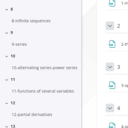
1-i
8
Daralt
8-infinite sequences
2
Daralt
9
Daralt
2-t
9-series
10
Daralt
3
10-alternating series-power series
Daralt
11
Daralt
3-a
11-functions of several variables
12
Daralt
4
Daralt
12-partial derivatives
13
4-a