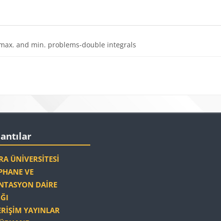
Dosya
max. and min. problems-double integrals
r
Bloklar
r
r 'yı atla
lantılar
A ÜNIVERSITESI
HANE VE
TASYON DAIRE
ĞI
ERIŞIM YAYINLAR