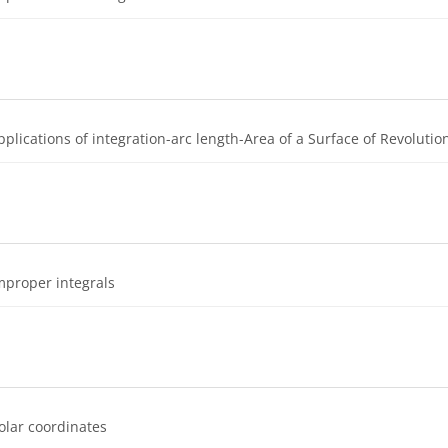
pplications of integration-arc length-Area of a Surface of Revoluti
Dosya
mproper integrals
Dosya
olar coordinates