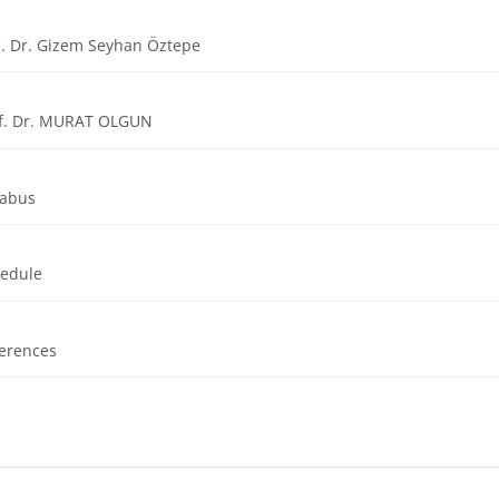
URL
. Dr. Gizem Seyhan Öztepe
URL
f. Dr. MURAT OLGUN
Dosya
labus
Dosya
hedule
Dosya
erences