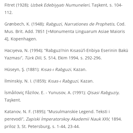
Fitret (1928);
Uzbek Edebiyyatı Numuneleri
, Taşkent, s. 104-
112.
Grønbech, K. (1948);
Rabguzi, Narrationes de Prophetis
, Cod.
Mus. Brit. Add. 7851 [=Monumenta Linguarum Asiae Maioris
4], Kopenhagen.
Hacıyeva, N. (1994); “Rabguzi’nin Kısasü’l-Enbiya Eserinin Bakü
Yazması”,
Türk Dili
, S. 514, Ekim 1994, s. 292-296.
Hüseyn, Ş. (1881);
Kısas-ı Rabguzi
, Kazan.
İlminskiy, N. I. (1859);
Kısas-ı Rabguzi
, Kazan.
İsmåiloviç Fåzilov, E. - Yunusov, A. (1991);
Qisasi Rabguziy
,
Taşkent.
Katanov, N. F. (1895); “Musulmanskie Legend. Teksti i
perevodi”,
Zapiski İmperatorskoy Akademii Nauk XXV,
1894.
priloz 3, St. Petersburg, s. 1-44, 23-44.