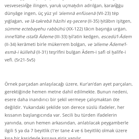
vesvesesin͡ge ilingen, yaruḳ uçmaḫdın adrılġan, ḳaran͡gġu
dünyāge ingen, üç yüz yıl
‘alemnā enfüsenā
(VII-23) tėp
yıġlaġan,
ve lā-takrebā hāzihi eş-şecere
(II-35) ḫitābın işitgen,
sümme ectebayehu rabbühü
(XX-122) tācın başınġa urġan,
inne’llāhe ıstafā Ādeme
(III-33) ḫil‘atin kedgen,
escedü’l-Ādem
(II-34) kerāmeti birle mükerrem bolġan,
ve ‘alleme Ādeme’l-
esmā-i küllehâ
(II-31) teşrìfini bulġan Ādem-i ṣafì ol ḫalìfe-i
vefì. (5r21-5v5)
Örnek parçadan anlaşılacağı üzere, Kur’an’dan ayet parçaları,
gerektiğinde hemen metne dahil edilmekte. Bunun nedeni,
esere daha inandırıcı bir şekil vermeye çalışmaktan öte
değildir. Yukarıdaki şekilde son derece süslü ifadeler, her
kıssanın başlangıcında var. Secili bu türden ifadelerin
yanında, onun hemen arkasından, anlatılacak peygamberle
ilgili 5 ya da 7 beyitlik (1’er tane 4 ve 6 beyitlik) olmak üzere
kısa bir kasideyle kıssaya giriş yapılır.