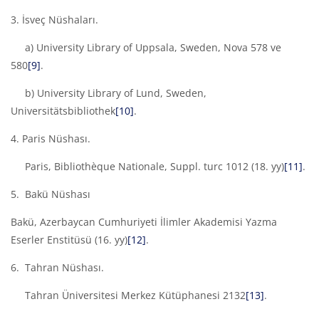
3. İsveç Nüshaları.
a) University Library of Uppsala, Sweden, Nova 578 ve
580
[9]
.
b) University Library of Lund, Sweden,
Universitätsbibliothek
[10]
.
4. Paris Nüshası.
Paris, Bibliothèque Nationale, Suppl. turc 1012 (18. yy)
[11]
.
5. Bakü Nüshası
Bakü, Azerbaycan Cumhuriyeti İlimler Akademisi Yazma
Eserler Enstitüsü (16. yy)
[12]
.
6. Tahran Nüshası.
Tahran Üniversitesi Merkez Kütüphanesi 2132
[13]
.