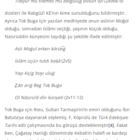
Tileyür mü tilemes mü belgülüg bilsün özi
(249v8-9)
dizeleri ile Rabgûzî KE’nın kime sunulduğunu bildirmiştir.
Ayrıca Tok Buga için yazılan medhiyede onun aslının Moğol
olduğu, sonradan İslâmı seçtiği, yaşının küçük olduğu,
Nasırüddin künyesini taşıdığı şu şekilde ifade edilmiştir:
Aṣlı Moġul erken körün͡g
İslām üçün tutdı beḳā
(2v5)
Yaşı kiçig boyı uluġ
Ẕātı arıġ Beg Toḳ Buġa
Ol Nāṣırü’d-d
ì
n künyeti
(2v11-12)
Tok Buga için Rieu, Sultan Tarmaşirin’in emiri olduğunu İbn
Batuta’ya dayanarak söylemiş; F. Köprülü de
Türk Edebiyatı
Tarihi
adlı çalışmasında bu görüşü desteklemiştir
[4]
. Fakat
ben, Çağatay Hanlığı döneminde Kebek’in halefi ve kardeşi