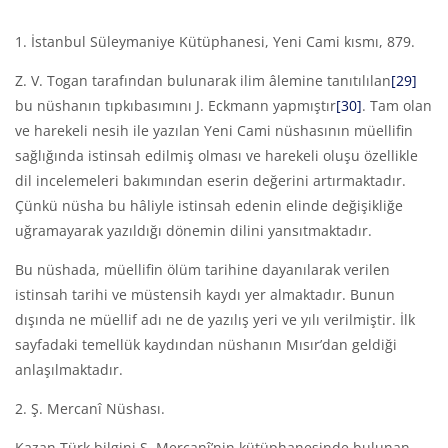
1. İstanbul Süleymaniye Kütüphanesi, Yeni Cami kısmı, 879.
Z. V. Togan tarafından bulunarak ilim âlemine tanıtılılan
[29]
bu nüshanın tıpkıbasımını J. Eckmann yapmıştır
[30]
. Tam olan
ve harekeli nesih ile yazılan Yeni Cami nüshasının müellifin
sağlığında istinsah edilmiş olması ve harekeli oluşu özellikle
dil incelemeleri bakımından eserin değerini artırmaktadır.
Çünkü nüsha bu hâliyle istinsah edenin elinde değişikliğe
uğramayarak yazıldığı dönemin dilini yansıtmaktadır.
Bu nüshada, müellifin ölüm tarihine dayanılarak verilen
istinsah tarihi ve müstensih kaydı yer almaktadır. Bunun
dışında ne müellif adı ne de yazılış yeri ve yılı verilmiştir. İlk
sayfadaki temellük kaydından nüshanın Mısır’dan geldiği
anlaşılmaktadır.
2. Ş. Mercanî Nüshası.
Kazan Türk bilgini Ş. Mercanî’nin kütüphanesinde bulunan