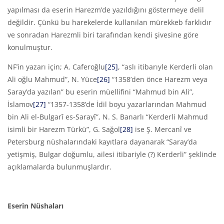
yapılması da eserin Harezm’de yazıldığını göstermeye delil
değildir. Çünkü bu harekelerde kullanılan mürekkeb farklıdır
ve sonradan Harezmli biri tarafından kendi şivesine göre
konulmuştur.
NF’in yazarı için; A. Caferoğlu
[25]
, “aslı itibarıyle Kerderli olan
Ali oğlu Mahmud”, N. Yüce
[26]
“1358’den önce Harezm veya
Saray’da yazılan” bu eserin müellifini “Mahmud bin Ali”,
İslamov
[27]
“1357-1358’de İdil boyu yazarlarından Mahmud
bin Ali el-Bulgarî es-Sarayî”, N. S. Banarlı “Kerderli Mahmud
isimli bir Harezm Türkü”, G. Sağol
[28]
ise Ş. Mercanî ve
Petersburg nüshalarındaki kayıtlara dayanarak “Saray’da
yetişmiş, Bulgar doğumlu, ailesi itibariyle (?) Kerderli” şeklinde
açıklamalarda bulunmuşlardır.
Eserin Nüshaları