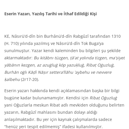
Eserin Yazarı, Yazılış Tarihi ve İthaf Edildiği Kişi
KE, Nâsırü’d-dîn bin Burhânü’d-dîn Rabgûzî tarafından 1310
(H. 710) yılında yazılmış ve Nâsırü’d-dîn Tok Buga’ya
sunulmuştur. Yazar kendi kaleminden bu bilgileri şu şekilde
aktarmaktadır:
Bu kitābnı tüzgen, ṭā'
at yolında tizgen, ma'
ṣiyet
yābānın kezgen, az azuġluġ köp yazuḳluġ, Ribaṭ Oġuzluġ,
Burhān oġlı K
āḍ
ì
Nāṣır settera’llāhu '
aybehu ve nevvere
ḳalbehu
(2r17-20).
Eserin yazarı hakkında kendi açıklamasından başka bir bilgi
bugüne kadar bulunamamıştır. Kendisi için
Ribaṭ Oġuzluġ
yani Oğuzlarla meskun Ribat adlı mevkiden olduğunu belirten
yazarın, Rabgûzî mahlasını bundan dolayı aldığı
anlaşılmaktadır. Bu yer için kaynak çalışmalarda sadece
“henüz yeri tespit edilmemiş” ifadesi kullanılmıştır.