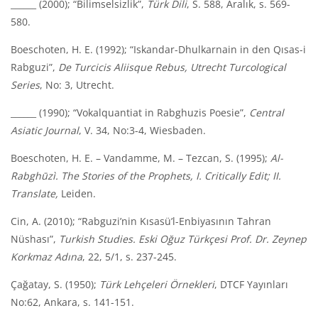
______ (2000); “Bilimselsizlik”,
Türk Dili
, S. 588, Aralık, s. 569-
580.
Boeschoten, H. E. (1992); “Iskandar-Dhulkarnain in den Qısas-i
Rabguzi”,
De Turcicis Aliisque Rebus, Utrecht Turcological
Series
, No: 3, Utrecht.
______ (1990); “Vokalquantiat in Rabghuzis Poesie”,
Central
Asiatic Journal
, V. 34, No:3-4, Wiesbaden.
Boeschoten, H. E. – Vandamme, M. – Tezcan, S. (1995);
Al-
Rabghūz
ì
. The Stories of the Prophets, I. Critically Edit; II.
Translate,
Leiden.
Cin, A. (2010); “Rabguzi’nin Kısasü’l-Enbiyasının Tahran
Nüshası”,
Turkish Studies. Eski Oğuz Türkçesi Prof. Dr. Zeynep
Korkmaz Adına
, 22, 5/1, s. 237-245.
Çağatay, S. (1950);
Türk Lehçeleri Örnekleri
, DTCF Yayınları
No:62, Ankara, s. 141-151.