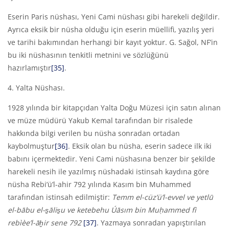
Eserin Paris nüshası, Yeni Cami nüshası gibi harekeli değildir.
Ayrıca eksik bir nüsha olduğu için eserin müellifi, yazılış yeri
ve tarihi bakımından herhangi bir kayıt yoktur. G. Sağol, NF’in
bu iki nüshasının tenkitli metnini ve sözlüğünü
hazırlamıştır
[35]
.
4. Yalta Nüshası.
1928 yılında bir kitapçıdan Yalta Doğu Müzesi için satın alınan
ve müze müdürü Yakub Kemal tarafından bir risalede
hakkında bilgi verilen bu nüsha sonradan ortadan
kaybolmuştur
[36]
. Eksik olan bu nüsha, eserin sadece ilk iki
babını içermektedir. Yeni Cami nüshasına benzer bir şekilde
harekeli nesih ile yazılmış nüshadaki istinsah kaydına göre
nüsha Rebi’ü’l-ahir 792 yılında Kasım bin Muhammed
tarafından istinsah edilmiştir:
Temm el-cüz’ü’l-evvel ve yetlū
el-bābu el-s̱ālis̱u ve ketebehu
Ú
āsım bin Muḥammed fì
reb
ìè
e’l-āḫir sene 792
[37]
.
Yazmaya sonradan yapıştırılan