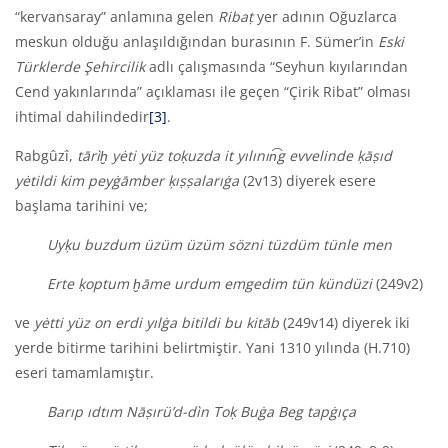
“kervansaray” anlamına gelen
Ribaṭ
yer adının Oğuzlarca
meskun olduğu anlaşıldığından burasının F. Sümer’in
Eski
Türklerde Şehircilik
adlı çalışmasında “Seyhun kıyılarından
Cend yakınlarında” açıklaması ile geçen “Çirik Ribat”
olması
ihtimal dahilindedir
[3]
.
Rabgûzî,
tār
ì
ḫ yėti yüz toḳuzda it yılının͡g evvelinde ḳāṣıd
yėtildi kim peyġāmber ḳıṣṣalarıġa
(2v13) diyerek esere
başlama tarihini ve;
Uyḳu buzdum üzüm üzüm sözni tüzdüm tünle men
Erte ḳoptum ḫāme urdum emgedim tün kündüzi
(249v2)
ve
yėtti yüz on erdi yılġa bitildi bu kitāb
(249v14) diyerek iki
yerde bitirme tarihini belirtmiştir. Yani 1310 yılında (H.710)
eseri tamamlamıştır.
Barıp ıdtım Nāṣırü’d-d
ì
n Toḳ Buġa Beg tapġıça