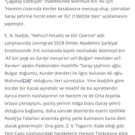
“Çağatay Edebiyatı” maddesinde Mahmûd bin 'Alî için
“Harezm civarında Kerder kasabasına mensup olup, sonradan
Saray şehrine hicret eden ve 761 (1360)’de ölen” açıklamasını
yapmıştır.
E. N. Nadjib, “Nehcü’l-Feradis ve Dili Üzerine” adlı
çalışmasında Leningrad SSCB İlimler Akademisi Şarkiyat
Enstitüsünde 316 numarada kayıtlı nüshadaki
Maḥmūd bin
'
Al
ì
bin şeyḫ es-Sarāy
ì
menşe'
en ve’l-Bulġar
ì
mevliden ve’l-
Kerder
ì
'
aḳden
ifadesinden müellifin “Saray şeyhinin oğlu,
Bulgar doğumlu, Kurder (Kerder) ile ilgisi bulunan Ali oğlu
Mahmud
[24]
” olduğunu ileri sürmüştür. Yine Nadjib’e göre
Kürder bir Kazak aşiretidir ve müellif de bu aşirettendir.
Ayrıca eserin nüshalarının ne Harezm ne de Orta Asya’da
ortaya çıkmayışını, yazılış yerinin Volga boyu (Saray şehri)
olduğuna bağlamış, daha sonraki devirlerde eserin özellikle
Povolj’ya Tatarları arasında geniş yankı bulmasını buna delil
olarak göstermiştir. Ona göre, Z. V. Togan’ın ifade ettiği gibi
Yeni Cami nüshasındaki harekelerin Harezm Türkçesine göre