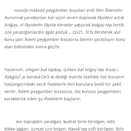
munda maḳsūd peyġāmber ḳıṣṣaları erdi l
ì
k
ì
n Ādemdin
burunraḳ yaratḳanlar bar üçün andın başlasaḳ fāyidesi artuḳ
bolġay, ol fāyidedin fāyide körseler yaḫşıraḳ bolġay tėp tert
ì
b
üze yaratılġanlardın āgāz ḳılduḳ ...
(2v21, 3r3) denilerek asıl
konu yani Âdem peygamber kıssasına âlemin yaratılışını konu
alan bölümden sonra geçilir.
Yazarının,
izlegen bat tapḳay, işitken bat bilgey tėp Ḳıṣaṣ-ı
Rabġūzi̇̄ at bėrdük
(3r3-4) dediği eserde özellikle her kıssanın
başlangıcındaki secili ifadelerle dinî konulara bediî bir şekil
verilir. Âdem peygamber kıssasına, söz konusu peygamberi
karakterize eden şu ifadelerle başlanır:
Anı topraḳdın yaratġan, ḳudret birle törütgen, ediz
kökke aġġan, uçmaḫ içre kirgen, Ḥavvā teg cüft bėrilgen, İblis