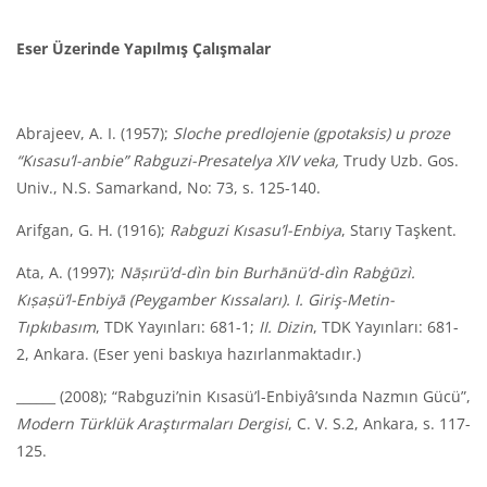
Eser Üzerinde Yapılmış Çalışmalar
Abrajeev, A. I. (1957);
Sloche predlojenie (gpotaksis) u proze
“Kısasu’l-anbie” Rabguzi-Presatelya XIV veka,
Trudy Uzb. Gos.
Univ., N.S. Samarkand, No: 73, s. 125-140.
Arifgan, G. H. (1916);
Rabguzi Kısasu’l-Enbiya
, Starıy Taşkent.
Ata, A. (1997);
Nāṣırü’d-d
ì
n bin Burhānü’d-d
ì
n Rabġūz
ì
.
K
ıṣaṣü’l-Enbiyā (Peygamber Kıssaları). I. Giriş-Metin-
Tıpkıbasım
, TDK Yayınları: 681-1;
II. Dizin
, TDK Yayınları: 681-
2, Ankara. (Eser yeni baskıya hazırlanmaktadır.)
______ (2008); “Rabguzi’nin Kısasü’l-Enbiyâ’sında Nazmın Gücü”,
Modern Türklük Araştırmaları Dergisi
, C. V. S.2, Ankara, s. 117-
125.