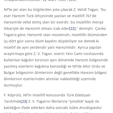
NF’te yer alan bu bilgilerden yola çıkarak Z. Velidî Togan, “bu
eser Harezm Türk lehçesinde yazılan ve müellifi 761’de
Harezm’de vefat etmiş olan bir eserdir, bu müellifin menşe
itibariyle de Harezmli olması icab eder
[22]
.” demiştir. Çünkü
Togan’a göre; Harezmli olan müstensih, müellifin ölümünden
üç-dört gün sonra ölüm kaydını düşebiliyor ise demek ki
müellif de aynı yerdendir yani Harezmlidir. Ayrıca yapılan
araştırmaya göre Z. V. Togan, eserin Yeni Cami nüshasında
kullanılan kağıdın türünün aynı dönemde Harezm bölgesinde
yazılmış eserlerin kağıdına benzediği ve NF’de Altın Ordu ve
Bulgar bölgesinin âlimlerinin değil genellikle Harezm bölgesi
âlimlerinin eserlerinden alıntılar nakledildiği üzerinde
durmuştur.
F. Köprülü, NF’in müellifi konusunda
Türk Edebiyatı
Tarihi’
nde
[23]
Z. V. Togan’ın fikirlerine “şimdilik” kaydı ile
katıldığını ifade ederken daha sonraki
İslâm Ansiklopedisi