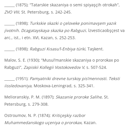
______ (1875); “Tatarskie skazaniya o semi spiyaşçih otrokah”,
ZVO VIII
, St. Petersburg, s. 242-245.
______ (1898);
Turkskie skazki o çeloveke ponimavşem yazık
jivotnih. Dcagatayskaya skazka po Rabguzi
, İzvesticaobşçest va
arc., ist., i etn. XVI, Kazan, s. 252-253.
______ (1898);
Rabguzi Kısasu’l-Enbiya türki
, Taşkent.
Malov, S. E. (1930); “Musul’manskie skazaniya o prorokax po
Rabguzi”,
Zapiskii Kollegii Vostokovedov V
, s. 507-524.
______ (1951);
Pamyatniki drevne turskoy pis’mennosti. Teksti
iissledovaniya
, Moskova-Leningrad, s. 325-341.
Melioranskiy, P. M. (1897);
Skazanie proroke Salihe
, St.
Petersburg, s. 279-308.
Ostroumov, N. P. (1874);
Kritiçeşkiy razbor
Muhammedanskogo uçeniya o prorokax
, Kazan.