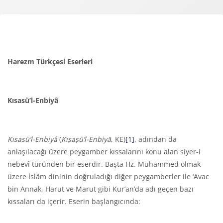
Bloklar
Tamamlama Gereklilikleri
Harezm Türkçesi Eserleri
Kısasü’l-Enbiyâ
Kısasü’l-Enbiyâ
(
K
ıṣaṣü’l-Enbiyā
, KE)
[1]
, adından da
anlaşılacağı üzere peygamber kıssalarını konu alan siyer-i
nebevî türünden bir eserdir. Başta Hz. Muhammed olmak
üzere İslâm dininin doğruladığı diğer peygamberler ile ‘Avac
bin Annak, Harut ve Marut gibi Kur’an’da adı geçen bazı
kıssaları da içerir. Eserin başlangıcında: