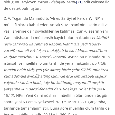
olduğunu söyleyen
Kazan Edebiyatı Tarihi
[21]
adlı çalışma ile
de destek bulmuştur.
Z. V. Togan da Mahmûd b. 'Alî es-Sarâyî el-Kerderî’yi NF’in
müellifi olarak kabul eder. Ancak Ş. Mercanî’nin eserin dili ve
yazılış yerine dair söylediklerine katılmaz. Çünkü eserin Yeni
Cami nüshasında müstensih kaydı bulunmaktadır:
el-kātibü’l-
'
āṣ
ì
’l-cāfi’r-rāc
ì
ilā raḥmeti Rabbihi’l-laṭ
ì
fi '
alā yedi '
abdi’z-
zacefi’n-naḥefi ve’l-faḳeri mulaḳḳab bi ismi Muḥammedi’bnu
Muḥammedi’bnu Ḫüsrevü’l-Ḫorezm
ì
. Ayrıca bu nüshada NF’in
istinsah ve müellifin ölüm tarihi de yer almaktadır:
bu kitāb
tamām boldı tār
ì
ḫ yeti yüz altmış birde şehru’llāhi’l-mübārek
cumāda’l-ūlā ayının͡g altınç küninde erdi kim kitābeti ḳuşluḳ
vaḳtında tamām boldı, taḳı bu kitābnın͡g muṣannifi meẕkūr
yekşenbe kün dāru’l-fenādın dāru’l-bekāġa rıḥlet ḳıldı
(443-
15,17). NF’in Yeni Cami nüshası, müellifin ölümünden üç gün
sonra yani 6 Cemaziye’l-evvel 761 (25 Mart 1360, Çarşamba)
tarihinde tamamlanmıştır. Buna göre müellifin ölüm tarihi de
hesaplanabilmektedir: 22 Mart 1360, Pazar.