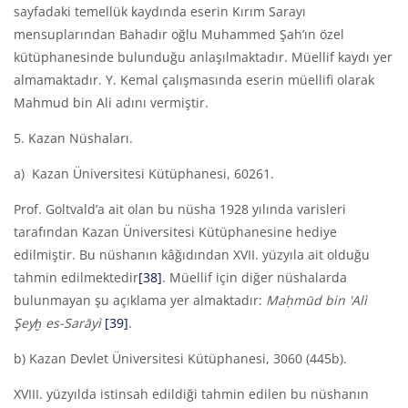
sayfadaki temellük kaydında eserin Kırım Sarayı
mensuplarından Bahadır oğlu Muhammed Şah’ın özel
kütüphanesinde bulunduğu anlaşılmaktadır. Müellif kaydı yer
almamaktadır. Y. Kemal çalışmasında eserin müellifi olarak
Mahmud bin Ali adını vermiştir.
5. Kazan Nüshaları.
a)
Kazan Üniversitesi Kütüphanesi, 60261.
Prof. Goltvald’a ait olan bu nüsha 1928 yılında varisleri
tarafından Kazan Üniversitesi Kütüphanesine hediye
edilmiştir. Bu nüshanın kâğıdından XVII. yüzyıla ait olduğu
tahmin edilmektedir
[38]
. Müellif için diğer nüshalarda
bulunmayan şu açıklama yer almaktadır:
Maḥmūd bin '
Al
ì
Şeyḫ es-Sarāy
ì
[39]
.
b)
Kazan Devlet Üniversitesi Kütüphanesi, 3060 (445b).
XVIII. yüzyılda istinsah edildiği tahmin edilen bu nüshanın