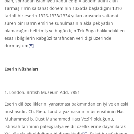
olan, sonradan İslâmiyeti kabul edip Alâeddin adını alan
Tarmaşirin’in saltanat döneminin 1326’da başladığını 1310
tarihli bir eserin 1326-1333/1334 yılları arasında saltanat
süren bir Han’ın emîrine sunulmasının akla pek yatkın
olamacağını belirtmiş ve bugün için Tok Buga hakkındaki en
esaslı bilgilerin Rabgûzî tarafından verildiği üzerinde
durmuştum
[5]
.
Eserin Nüshaları
1. London, British Museum Add. 7851
Eserin dil özelliklerini yansıtması bakımından en iyi ve en eski
nüshasıdır. Ch. Rieu, Londra yazmasının müstensihinin Hacı
Muhammed b. Dust Muhammed Hacı Vezîrî olduğunu,
istinsah tarihinin paleografya ve dil özelliklerine dayanılarak
XV. yüzyıla ait olduğunu bildirmektedir
[6]
. Fakat bu nüshanın