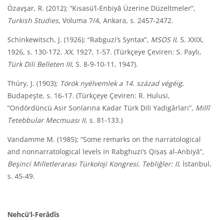
Özavşar, R. (2012); “Kısasü’l-Enbiyā Üzerine Düzeltmeler”,
Turkish Studies
, Voluma 7/4, Ankara, s. 2457-2472.
Schinkewitsch, J. (1926); “Rabguzi’s Syntax”,
MSOS II
, S. XXIX,
1926, s. 130-172.
XX
, 1927, 1-57. (Türkçeye Çeviren: S. Paylı,
Türk Dili Belleten III
, S. 8-9-10-11, 1947).
Thúry, J. (1903);
Török nyélvemlek a 14. század végéig
,
Budapeşte, s. 16-17. (Türkçeye Çeviren: R. Hulusi,
“Ondördüncü Asır Sonlarına Kadar Türk Dili Yadigârları”,
Millî
Tetebbular Mecmuası II
, s. 81-133.)
Vandamme M. (1985); “Some remarks on the narratological
and nonnarratological levels in Rabghuzi’s Qiṣaṣ al-Anbiyā”,
Beşinci Milletlerarası Türkoloji Kongresi. Tebliğler: II
, İstanbul,
s. 45-49.
Nehcü’l-Ferâdîs