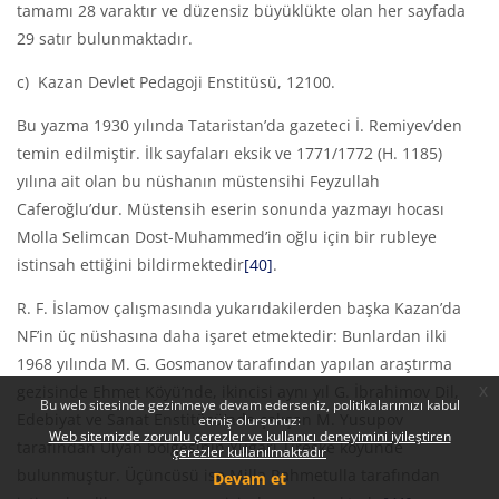
tamamı 28 varaktır ve düzensiz büyüklükte olan her sayfada
29 satır bulunmaktadır.
c)
Kazan Devlet Pedagoji Enstitüsü, 12100.
Bu yazma 1930 yılında Tataristan’da gazeteci İ. Remiyev’den
temin edilmiştir. İlk sayfaları eksik ve 1771/1772 (H. 1185)
yılına ait olan bu nüshanın müstensihi Feyzullah
Caferoğlu’dur. Müstensih eserin sonunda yazmayı hocası
Molla Selimcan Dost-Muhammed’in oğlu için bir rubleye
istinsah ettiğini bildirmektedir
[40]
.
R. F. İslamov çalışmasında yukarıdakilerden başka Kazan’da
NF’in üç nüshasına daha işaret etmektedir: Bunlardan ilki
1968 yılında M. G. Gosmanov tarafından yapılan araştırma
x
gezisinde Ehmet Köyü’nde, ikincisi aynı yıl G. İbrahimov Dil,
Bu web sitesinde gezinmeye devam ederseniz, politikalarımızı kabul
Edebiyat ve Sanat Enstitüsü’nde çalışan M. Yusupov
etmiş olursunuz:
Web sitemizde zorunlu çerezler ve kullanıcı deneyimini iyileştiren
tarafından Ulyan bölgesinin Yugarı Tireşke köyünde
çerezler kullanılmaktadır
bulunmuştur. Üçüncüsü ise Milla Rahmetulla tarafından
Devam et