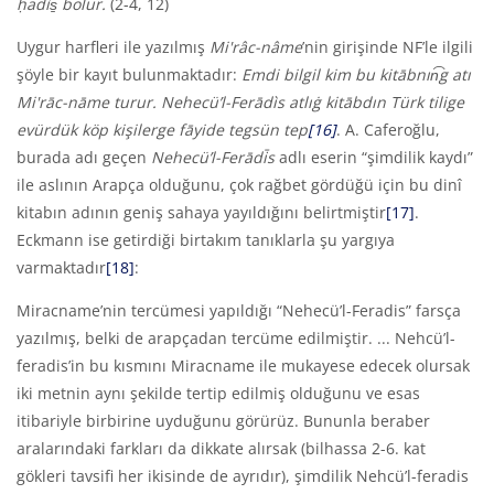
ḥad
ì
s̱ bolur.
(2-4, 12)
Uygur harfleri ile yazılmış
Mi'r
âc-nâme
’nin girişinde NF’le ilgili
şöyle bir kayıt bulunmaktadır:
Emdi bilgil kim bu kitābnın͡g atı
Mi'
rāc-nāme turur. Nehecü’l-Ferād
ì
s atlıġ kitābdın Türk tilige
evürdük köp kişilerge fāyide tegsün tep
[16]
.
A. Caferoğlu,
burada adı geçen
Nehecü’l-Ferādi̇̄s
adlı eserin “şimdilik kaydı”
ile aslının Arapça olduğunu, çok rağbet gördüğü için bu dinî
kitabın adının geniş sahaya yayıldığını belirtmiştir
[17]
.
Eckmann ise getirdiği birtakım tanıklarla şu yargıya
varmaktadır
[18]
:
Miracname’nin tercümesi yapıldığı “Nehecü’l-Feradis” farsça
yazılmış, belki de arapçadan tercüme edilmiştir. ... Nehcü’l-
feradis’in bu kısmını Miracname ile mukayese edecek olursak
iki metnin aynı şekilde tertip edilmiş olduğunu ve esas
itibariyle birbirine uyduğunu görürüz. Bununla beraber
aralarındaki farkları da dikkate alırsak (bilhassa 2-6. kat
gökleri tavsifi her ikisinde de ayrıdır), şimdilik Nehcü’l-feradis