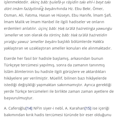
işlenmektedir.
ėkinç bāb: ḫulefā-yı rāşid
ì
n taḳı ehl-i beyt taḳı
dört imām fażāyilinin͡g beyānı’
nında Hz. Ebu Bekr, Ömer,
Osman, Ali, Fatıma, Hasan ve Hüseyn, Ebu Hanife, İmam Şafi,
İmam Malik ve İmam Hanbel ile ilgili hadiseler ve onların
erdemleri anlatılır.
üçinç bāb: Ḥaḳ ta'
ālā ḥażretinġa yawunġu
'
ameller
ve son olarak da
törtinç bāb: Ḥaḳ ta'
ālā ḥażretidin
yıratġu yawuz '
ameller beyānı
başlıklı bölümlerde Hakk’a
yaklaştıran ve uzaklaştıran ameller konuları ele alınmaktadır.
Eserde her fasıl bir hadisle başlamış, arkasından bunun
Türkçeye tercümesi yapılmış, sonra da zamanın tanınmış
İslâm âlimlerinin bu hadisle ilgili görüşlere ve aktardıkları
hikâyelere yer verilmiştir. Müellif, bilinen bazı hikâyelerde
istediği değişikliği yapmaktan sakınmamıştır. Ayrıca gerektiği
yerde Türkçe tercümeleri ile birlikte zaman zaman ayetlere de
başvurulmuştur.
A. Caferoğlu
[14]
NF’in siyer-i nebî, A. Karahan
[15]
ise içeriği
bakımından kırık hadis tercümesi türünde bir eser olduğunu