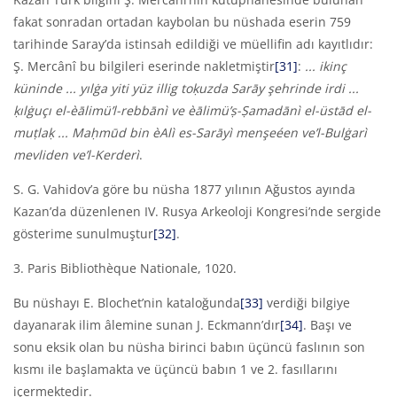
fakat sonradan ortadan kaybolan bu nüshada eserin 759
tarihinde Saray’da istinsah edildiği ve müellifin adı kayıtlıdır:
Ş. Mercânî bu bilgileri eserinde nakletmiştir
[31]
:
... ikinç
küninde ... yılġa yiti yüz illig toḳuzda Sarāy şehrinde irdi ...
ḳılġuçı el-
è
ālimü’l-rebbān
ì
ve
è
ālimü’ṣ-Ṣamadān
ì
el-üstād el-
muṭlaḳ ... Maḥmūd bin
è
Al
ì
es-Sarāy
ì
menşe
é
en ve’l-Bulġar
ì
mevliden ve’l-Kerder
ì
.
S. G. Vahidov’a göre bu nüsha 1877 yılının Ağustos ayında
Kazan’da düzenlenen IV. Rusya Arkeoloji Kongresi’nde sergide
gösterime sunulmuştur
[32]
.
3. Paris Bibliothèque Nationale, 1020.
Bu nüshayı E. Blochet’nin kataloğunda
[33]
verdiği bilgiye
dayanarak ilim âlemine sunan J. Eckmann’dır
[34]
. Başı ve
sonu eksik olan bu nüsha birinci babın üçüncü faslının son
kısmı ile başlamakta ve üçüncü babın 1 ve 2. fasıllarını
içermektedir.