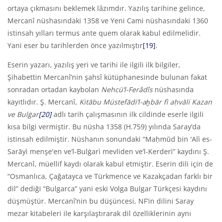
ortaya çıkmasını beklemek lâzımdır. Yazılış tarihine gelince,
Mercanî nüshasındaki 1358 ve Yeni Cami nüshasındaki 1360
istinsah yılları termus ante quem olarak kabul edilmelidir.
Yani eser bu tarihlerden önce yazılmıştır
[19]
.
Eserin yazarı, yazılış yeri ve tarihi ile ilgili ilk bilgiler,
Şihabettin Mercanî’nin şahsî kütüphanesinde bulunan fakat
sonradan ortadan kaybolan
Nehcü’l-Ferâd
î
s
nüshasında
kayıtlıdır. Ş. Mercanî,
Kitābu Müstefādi’l-aḫbār fì aḥvāli K
azan
ve Bulġar
[20]
adlı tarih çalışmasının ilk cildinde eserle ilgili
kısa bilgi vermiştir. Bu nüsha 1358 (H.759) yılında Saray’da
istinsah edilmiştir. Nüshanın sonundaki “Maḥmūd bin 'Alì es-
Sarāyì menşe'en ve’l-Bulġarì mevliden ve’l-Kerderì” kaydını Ş.
Mercanî, müellif kaydı olarak kabul etmiştir. Eserin dili için de
“Osmanlıca, Çağatayca ve Türkmence ve Kazakçadan farklı bir
dil” dediği “Bulgarca” yani eski Volga Bulgar Türkçesi kaydını
düşmüştür. Mercanî’nin bu düşüncesi, NF’in dilini Saray
mezar kitabeleri ile karşılaştırarak dil özelliklerinin aynı