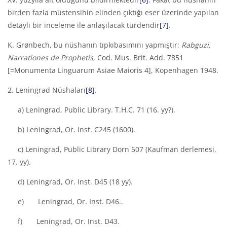
birden fazla müstensihin elinden çıktığı eser üzerinde yapılan
detaylı bir inceleme ile anlaşılacak türdendir
[7]
.
K. Grønbech, bu nüshanın tıpkıbasımını yapmıştır:
Rabguzi,
Narrationes
de Prophetis
, Cod. Mus. Brit. Add. 7851
[=Monumenta Linguarum Asiae Maioris 4], Kopenhagen 1948.
2. Leningrad Nüshaları
[8]
.
a) Leningrad, Public Library. T.H.C. 71 (16. yy?).
b) Leningrad, Or. Inst. C245 (1600).
c) Leningrad, Public Library Dorn 507 (Kaufman derlemesi,
17. yy).
d) Leningrad, Or. Inst. D45 (18 yy).
e) Leningrad, Or. Inst. D46..
f) Leningrad, Or. Inst. D43.