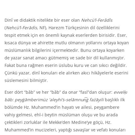
Dinî ve didaktik nitelikte bir eser olan
Nehcü’l-Ferâdîs
(
Nehcü’l-Ferād
ì
s
, NF), Harezm Türkçesinin dil özelliklerini
tespit etmek için en önemli kaynak eserlerden birisidir. Eser,
kısaca dünya ve ahirette mutlu olmanın yollarını ortaya koyan
müslümanlık bilgilerini içermektedir. Bunu ortaya koyarken
de yazar sanat amacı gütmemiş ve sade bir dil kullanmıştır.
Fakat buna rağmen eserin üslubu kuru ve can sıkıcı değildir.
Çünkü yazar, dinî konuları ele alırken akıcı hikâyelerle eserini
süslemesini bilmiştir.
Eser dört “bâb” ve her “bâb” da onar “fasl”dan oluşur:
evvelḳı
bāb: peyġāmberimüz '
aleyhi’s-selāmnun͡g fażāyili
başlıklı ilk
bölümde Hz. Muhammed’in hayatı ve ailesi, peygambere
vahiy gelmesi, ehl-i beytin müslüman oluşu ve bu arada
çektikleri zorluklar ile Mekke’den Medine’ye göçü, Hz.
Muhammed’in mucizeleri, yaptığı savaşlar ve vefatı konuları