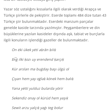
Yazar söz ustalığını kıssalarla ilgili olarak verdiği Arapça ve
Türkçe şiirlerle de pekiştirir. Eserde toplamı 484 dize tutan 43
Türkçe şiir bulunmaktadır. Eserdeki manzum parçalar
genelde kaside tarzında yazılmıştır. Peygamberlere ve din
büyüklerine yazılan kasideler dışında aşk, tabiat ve burçlarla
ilgili konuların işlendiği gazeller de bulunmaktadır.
On ėki ükek yėti aḳrān ḳılıḳ
En͡g ilki ḳozı uy erendend ḳarçıḳ
Kür arslan ma buġday başı ülgü ol
Çıyan hem yay oġlaḳ könek hem balıḳ
Yana yėtti yulduz bularda yörir
Sekendiz onay ol kürüd hem yaşıḳ
Sewit arzu yalçıḳ yaġı teg bolur