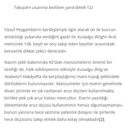
Toḳuşdın usanma kediben yarıḳ
(66v8-12)
Yûsuf Peygamberin kardeşleriyle ilgili olarak on iki burcun
anlatıldığı yukarıda verdiğim gazel ile
Kutadgu Bilig
’in Arat
metninde 138. beyit ve onu takip eden beyitler arasındaki
benzerlik dikkat çekici derecedir.
Nazım şekli bakımında KE’daki manzumelerin önemli bir
özelliği de, halk edebiyatının etkisiyle
Kutadgu Bilig
ve
Atabetü’l-Hakâyık
’ta da karşılaştığımız mani-tuyuğ şeklindeki
dörtlüklerin bulunmasıdır. Manzumeler için eserin genelinde
divan şiirinde en sık rastlanan aruz ölçüleri kullanılmakla
birlikte pek çok aruz hatası mevcuttur. Eserin yazıldığı
dönemlerde aruz ölçüsü kullanımının henüz olgunlaşmaması,
bunun yanısıra hece veznine yatkınlık dolayısı ile şiirlerde
hece ölçüsünü takip etmek daha kolay olmaktadır
[2]
.