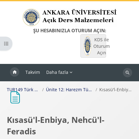
Ana içeriğe git
ŞU HESABINIZLA OTURUM AÇIN:
KDS ile
Kurs dizinini aç
Oturum
Açın
Takvim
Daha fazla
Dersleri
ara
TUR149 Türk Dili Tarihine Giriş
Ünite 12: Harezm Türkçesiyle Yazılmış Eserler
Kısasü'l-Enbiya, Nehcü'l-Feradis
Kısasü'l-Enbiya, Nehcü'l-
Feradis