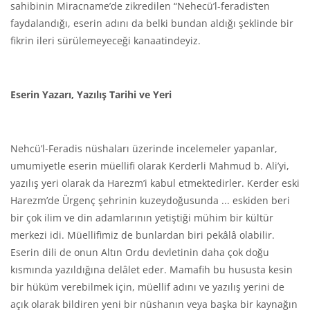
sahibinin Miracname’de zikredilen “Nehecü’l-feradis’ten
faydalandığı, eserin adını da belki bundan aldığı şeklinde bir
fikrin ileri sürülemeyeceği kanaatindeyiz.
Eserin Yazarı, Yazılış Tarihi ve Yeri
Nehcü’l-Feradis nüshaları üzerinde incelemeler yapanlar,
umumiyetle eserin müellifi olarak Kerderli Mahmud b. Ali’yi,
yazılış yeri olarak da Harezm’i kabul etmektedirler. Kerder eski
Harezm’de Ürgenç şehrinin kuzeydoğusunda ... eskiden beri
bir çok ilim ve din adamlarının yetiştiği mühim bir kültür
merkezi idi. Müellifimiz de bunlardan biri pekâlâ olabilir.
Eserin dili de onun Altın Ordu devletinin daha çok doğu
kısmında yazıldığına delâlet eder. Mamafih bu hususta kesin
bir hüküm verebilmek için, müellif adını ve yazılış yerini de
açık olarak bildiren yeni bir nüshanın veya başka bir kaynağın