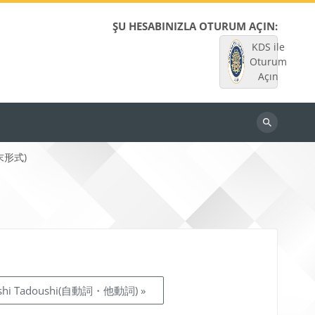
ŞU HESABINIZLA OTURUM AÇIN:
KDS ile
Oturum
Açın
Dersleri
ara
文末形式)
ushi Tadoushi(自動詞・他動詞) »