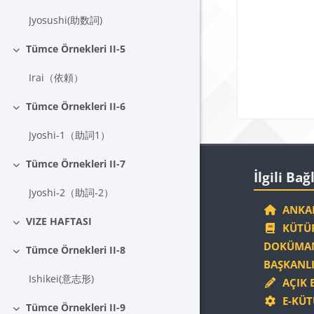
Jyosushi(助数詞)
Tümce Örnekleri II-5
Daralt
Irai（依頼）
Tümce Örnekleri II-6
Daralt
Jyoshi-1（助詞1）
Blokla
Tümce Örnekleri II-7
İlgili Bağlantıla
Daralt
İlgili Bağ
Jyoshi‐2（助詞‐2）
ANKAR
VIZE HAFTASI
KÜTÜP
Daralt
DOKÜMAN
Tümce Örnekleri II-8
Daralt
BAŞKANLI
Ishikei(意志形)
AÇIK 
E-KÜT
Tümce Örnekleri II-9