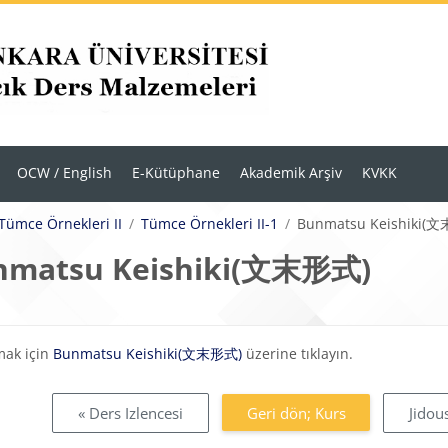
OCW / English
E-Kütüphane
Akademik Arşiv
KVKK
Tümce Örnekleri II
Tümce Örnekleri II-1
Bunmatsu Keishiki(
nmatsu Keishiki(文末形式)
eklilikleri
mak için
Bunmatsu Keishiki(文末形式)
üzerine tıklayın.
« Ders Izlencesi
Geri dön; Kurs
Jido