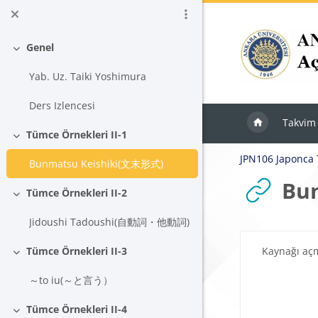
Ana içeriğe git
Genel
Daralt
Yab. Uz. Taiki Yoshimura
Ders Izlencesi
Takvim
Tümce Örnekleri II-1
Daralt
JPN106 Japonca 
Bunmatsu Keishiki(文末形式)
Bu
Tümce Örnekleri II-2
Daralt
Jidoushi Tadoushi(自動詞・他動詞)
Tamamlama Ger
Kaynağı aç
Tümce Örnekleri II-3
Daralt
～to iu(～と言う）
Tümce Örnekleri II-4
Daralt