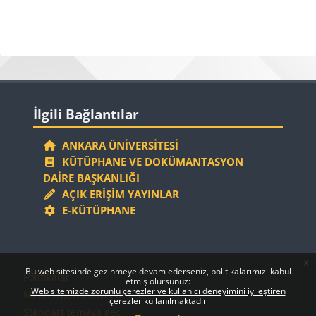
Bloklar
Bloklar
İlgili Bağlantılar 'yı atla
İlgili Bağlantılar
ANKARA ÜNIVERSITESI
KÜTÜPHANE VE DOKÜMANTASYON
DAIRE BAŞKANLIĞI
AÇIK ERIŞIM YAYINLAR
E-KÜTÜPHANE
x
Bloklar
Bloklar
Bu web sitesinde gezinmeye devam ederseniz, politikalarımızı kabul
Politikalar
etmiş olursunuz:
Web sitemizde zorunlu çerezler ve kullanıcı deneyimini iyileştiren
Mobil uygulamayı edinin
çerezler kullanılmaktadır
Standart temaya geç