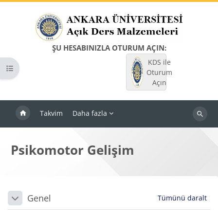
Ana içeriğe git
ŞU HESABINIZLA OTURUM AÇIN:
KDS ile
Kurs dizinini aç
Oturum
Açın
Takvim
Daha fazla
Dersleri
ara
Psikomotor Gelişim
Bloklar
Bölüm anahatları
Genel
Tümünü daralt
Daralt