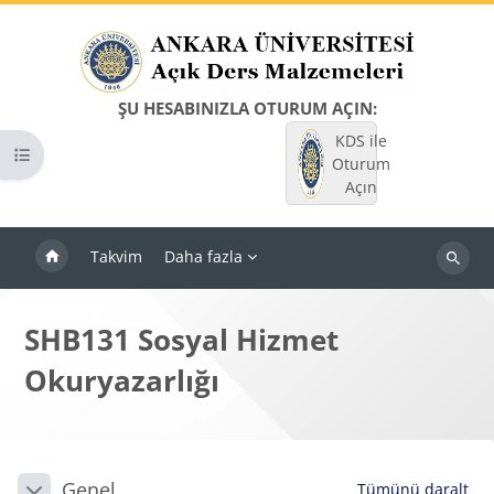
Ana içeriğe git
ŞU HESABINIZLA OTURUM AÇIN:
KDS ile
Kurs dizinini aç
Oturum
Açın
Takvim
Daha fazla
Dersleri
ara
SHB131 Sosyal Hizmet
Okuryazarlığı
Bloklar
Bölüm anahatları
Genel
Tümünü daralt