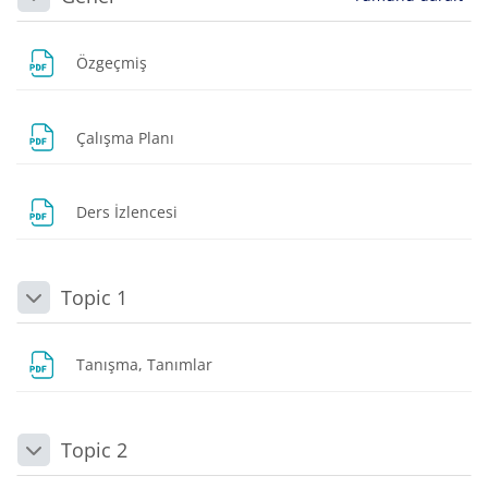
Daralt
Dosya
Özgeçmiş
Dosya
Çalışma Planı
Dosya
Ders İzlencesi
Topic 1
Daralt
Dosya
Tanışma, Tanımlar
Topic 2
Daralt