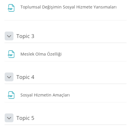
Dosya
Toplumsal Değişimin Sosyal Hizmete Yansımaları
Topic 3
Daralt
Dosya
Meslek Olma Özelliği
Topic 4
Daralt
Dosya
Sosyal Hizmetin Amaçları
Topic 5
Daralt