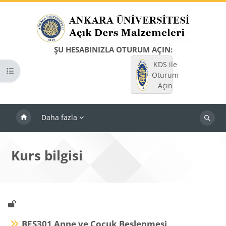
Ana içeriğe git
ŞU HESABINIZLA OTURUM AÇIN:
KDS ile
Kurs dizinini aç
Oturum
Açın
Daha fazla
Dersleri
ara
Kurs bilgisi
BES301 Anne ve Çocuk Beslenmesi